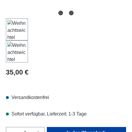
Regulärer Preis:
35,00 €
Versandkostenfrei
Sofort verfügbar, Lieferzeit: 1-3 Tage
Produkt Anzahl: Gib den gewünschten Wert e