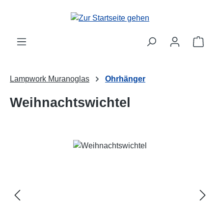
Zum Hauptinhalt springen
Ware
Lampwork Muranoglas
Ohrhänger
Weihnachtswichtel
Bildergalerie überspringen