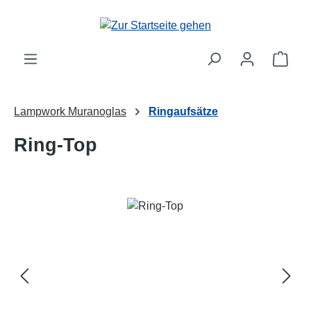
Zum Hauptinhalt springen
Ware
Lampwork Muranoglas
Ringaufsätze
Ring-Top
Bildergalerie überspringen