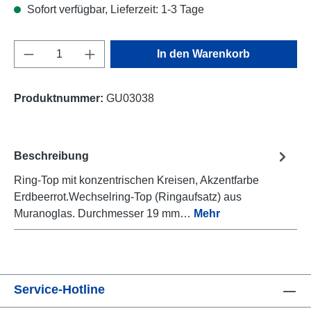
Sofort verfügbar, Lieferzeit: 1-3 Tage
Produkt Anzahl: Gib den gewünschten Wert e
In den Warenkorb
Produktnummer:
GU03038
Beschreibung
Ring-Top mit konzentrischen Kreisen, Akzentfarbe
Erdbeerrot.Wechselring-Top (Ringaufsatz) aus
Muranoglas. Durchmesser 19 mm…
Mehr
Service-Hotline