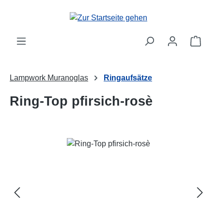
Zum Hauptinhalt springen
Ware
Lampwork Muranoglas
Ringaufsätze
Ring-Top pfirsich-rosè
Bildergalerie überspringen