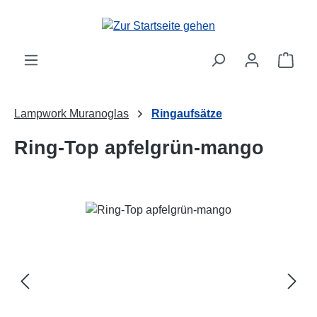
Zum Hauptinhalt springen
Ware
Lampwork Muranoglas
Ringaufsätze
Ring-Top apfelgrün-mango
Bildergalerie überspringen