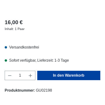
Regulärer Preis:
16,00 €
Inhalt:
1 Paar
Versandkostenfrei
Sofort verfügbar, Lieferzeit: 1-3 Tage
Produkt Anzahl: Gib den gewünschten Wert e
In den Warenkorb
Produktnummer:
GU02198