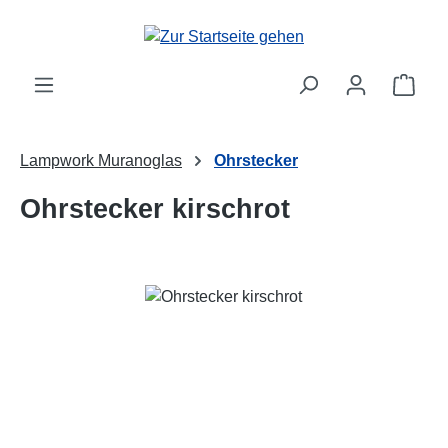
Zum Hauptinhalt springen
Ware
Lampwork Muranoglas
Ohrstecker
Ohrstecker kirschrot
Bildergalerie überspringen