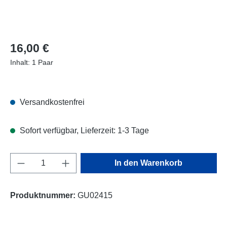
Regulärer Preis:
16,00 €
Inhalt:
1 Paar
Versandkostenfrei
Sofort verfügbar, Lieferzeit: 1-3 Tage
Produkt Anzahl: Gib den gewünschten Wert e
In den Warenkorb
Produktnummer:
GU02415