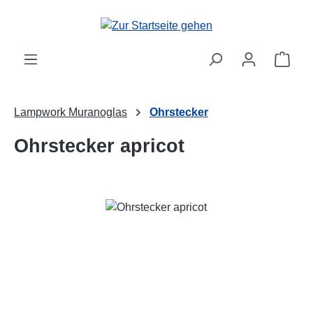
Zum Hauptinhalt springen
Ware
Lampwork Muranoglas
Ohrstecker
Ohrstecker apricot
Bildergalerie überspringen