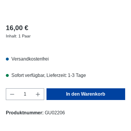
Regulärer Preis:
16,00 €
Inhalt:
1 Paar
Versandkostenfrei
Sofort verfügbar, Lieferzeit: 1-3 Tage
Produkt Anzahl: Gib den gewünschten Wert e
In den Warenkorb
Produktnummer:
GU02206