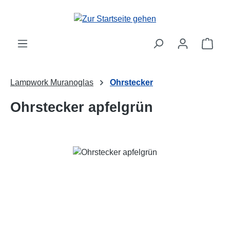
Zum Hauptinhalt springen
Ware
Lampwork Muranoglas
Ohrstecker
Ohrstecker apfelgrün
Bildergalerie überspringen