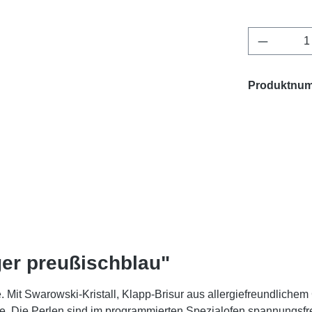
Produkt 
Produktnu
er preußischblau"
 Mit Swarowski-Kristall, Klapp-Brisur aus allergiefreundlichem
. Die Perlen sind im programmierten Spezialofen spannungsfr