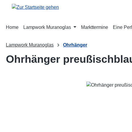
m Hauptinhalt springen
Zur Suche springen
Zur Hauptnavigation springen
Home
Lampwork Muranoglas
Markttermine
Eine Perl
Lampwork Muranoglas
Ohrhänger
Ohrhänger preußischbla
Bildergalerie überspringen