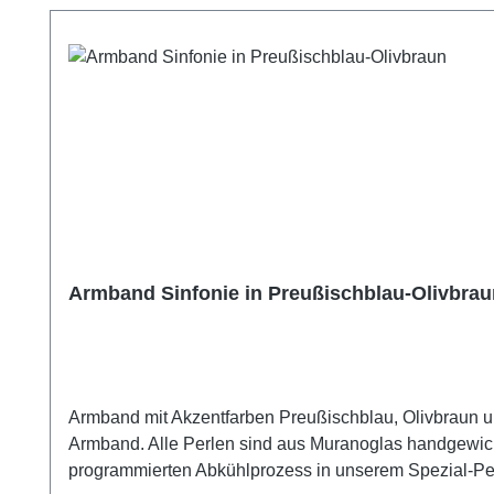
Armband Sinfonie in Preußischblau-Olivbrau
Armband mit Akzentfarben Preußischblau, Olivbraun und etwas Himmelblau. 19 cm. Länge wird auf Kunde
Armband. Alle Perlen sind aus Muranoglas handgewickelt. Jede einzelne Perle für
programmierten Abkühlprozess in unserem Spezial-Perlenofen spannungsfrei getempert. Besondere Aufm