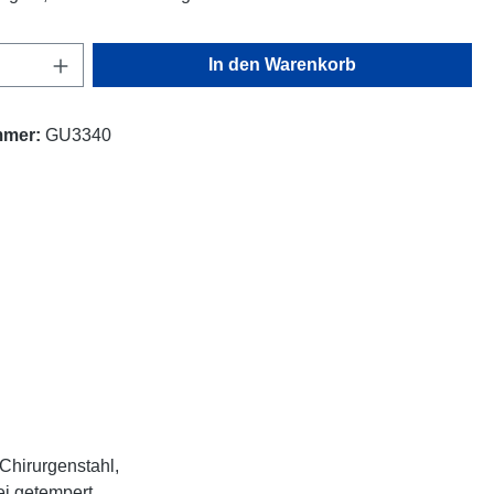
Anzahl: Gib den gewünschten Wert ein oder
In den Warenkorb
mmer:
GU3340
 Chirurgenstahl,
ei getempert.