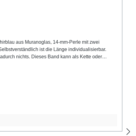
phirblau aus Muranoglas, 14-mm-Perle mit zwei
lbstverständlich ist die Länge individualisierbar.
urch nichts. Dieses Band kann als Kette oder
en werden im digital gesteuerten Ofen spannungsfrei