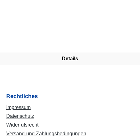
von anderen Magnetschließen wesentlich. Bei Langer-Magnetschli
nd daduch nicht sichtbar. Also kein offener, verklebter oder la
in Austria. Fa. Langer besitzt über 15 Jahre Produktionserfahr
bensdauer und einen guten Schutz gegen Abrieb. Dieses Fädelm
t angenehme Flexibilität für hohen Tragekomfort. Damit Ihr Armband schön leger fäll
 benötigen wir die Angabe des kleinsten Umfangs vom Handge
emerkung eingeben. Hinweis: Vor dem Tragen von Schmuck mit Ma
Details
Rechtliches
Impressum
Datenschutz
Widerrufsrecht
Versand-und Zahlungsbedingungen