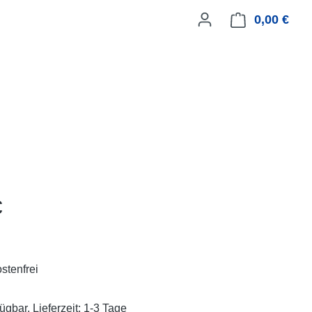
0,00 €
Ware
eis:
€
stenfrei
ügbar, Lieferzeit: 1-3 Tage