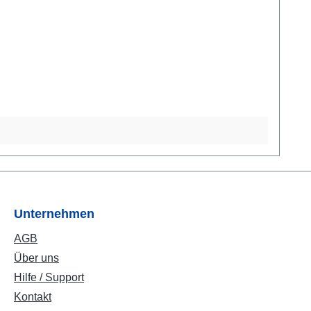
eßen mit Qualitätssiegel an der Innenseite sind
serpunktierter Magnet. In diesen Verschluss kann
ung sowie die dazugehörenden Patente.
aterial in Verbindung mit den winzigen
t, kann die
lenk. Diese Angabe, oder Ihre Wunschlänge, können
gnetverschluss sollten Personen mit elektronischem
Unternehmen
AGB
Über uns
Hilfe / Support
Kontakt