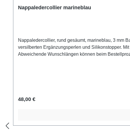
Nappaledercollier marineblau
Nappaledercollier, rund gesäumt, marineblau, 3 mm Ba
versilberten Ergänzungsperlen und Silikonstopper. Mit 
Abweichende Wunschlängen können beim Bestellprozes
Wickelarmband getragen werden. Alle Glasperlen werd
getempert. Sie sind somit robust wie die Murmeln aus K
Regulärer Preis:
48,00 €