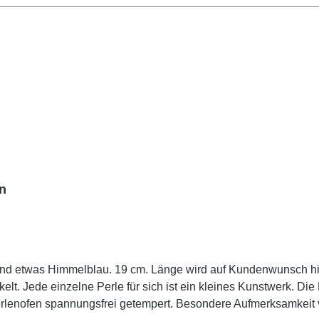
n
nwunsch hin kostenlos angepasst. Aufwändig gearbeitetes
 sich ist ein kleines Kunstwerk. Die Perlen sind für eine lange Lebensdauer durch einen
erksamkeit verdient der patentierte Magnetverschluss von der Fa.