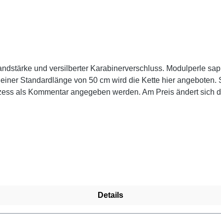
ndstärke und versilberter Karabinerverschluss. Modulperle sa
einer Standardlänge von 50 cm wird die Kette hier angeboten. Se
s als Kommentar angegeben werden. Am Preis ändert sich dad
en am Zweigas-Brenner aus Morettiglas (Muranoglas). Die Perl
indertagen. Jedes Teil ist ein Unikat.
Details