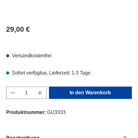
Regulärer Preis:
29,00 €
Versandkostenfrei
Sofort verfügbar, Lieferzeit: 1-3 Tage
Produkt Anzahl: Gib den gewünschten Wert e
In den Warenkorb
Produktnummer:
GU3333
Beschreibung