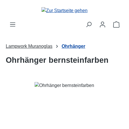
Zum Hauptinhalt springen
Ware
Lampwork Muranoglas
Ohrhänger
Ohrhänger bernsteinfarben
Bildergalerie überspringen