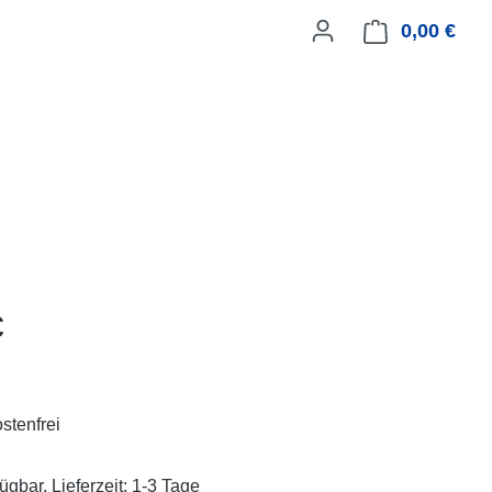
0,00 €
Ware
eis:
€
stenfrei
ügbar, Lieferzeit: 1-3 Tage