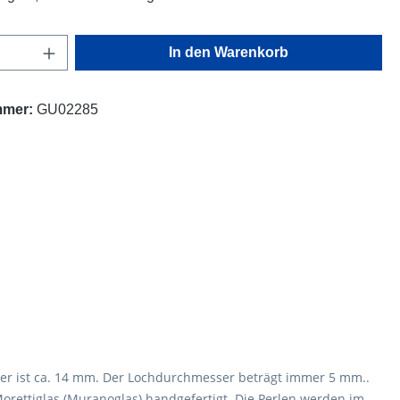
Anzahl: Gib den gewünschten Wert ein oder
In den Warenkorb
mmer:
GU02285
ser ist ca. 14 mm. Der Lochdurchmesser beträgt immer 5 mm..
rettiglas (Muranoglas) handgefertigt. Die Perlen werden im