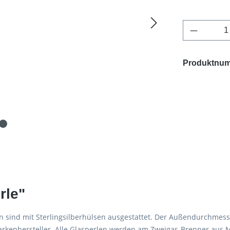
Produkt 
Produktnu
rle"
n sind mit Sterlingsilberhülsen ausgestattet. Der Außendurchmes
kenhersteller. Alle Glasperlen werden am Zweigas-Brenner aus Mo