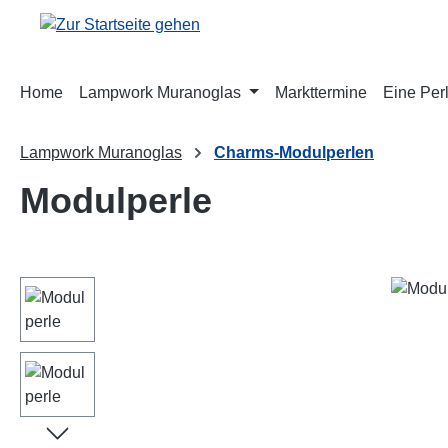
m Hauptinhalt springen
Zur Suche springen
Zur Hauptnavigation springen
Home
Lampwork Muranoglas
Markttermine
Eine Perl
Lampwork Muranoglas
Charms-Modulperlen
Modulperle
Bildergalerie überspringen