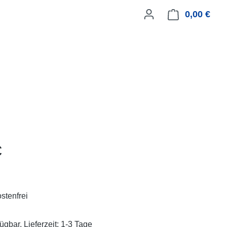
0,00 €
Ware
eis:
€
stenfrei
ügbar, Lieferzeit: 1-3 Tage