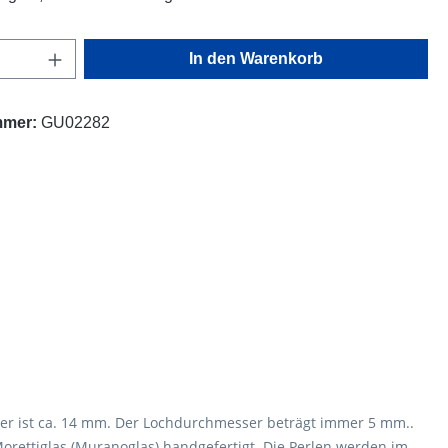
Anzahl: Gib den gewünschten Wert ein oder
In den Warenkorb
mmer:
GU02282
ser ist ca. 14 mm. Der Lochdurchmesser beträgt immer 5 mm..
rettiglas (Muranoglas) handgefertigt. Die Perlen werden im