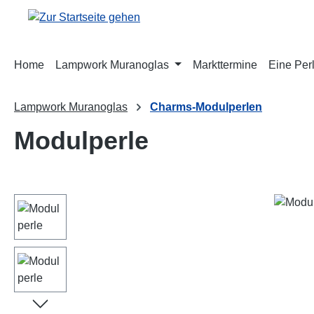
m Hauptinhalt springen
Zur Suche springen
Zur Hauptnavigation springen
Home
Lampwork Muranoglas
Markttermine
Eine Perl
Lampwork Muranoglas
Charms-Modulperlen
Modulperle
Bildergalerie überspringen