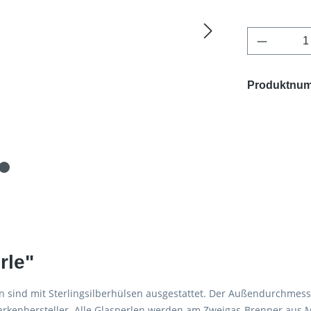
Produkt 
Produktnu
rle"
n sind mit Sterlingsilberhülsen ausgestattet. Der Außendurchmes
kenhersteller. Alle Glasperlen werden am Zweigas-Brenner aus Mo