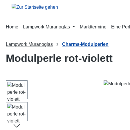
m Hauptinhalt springen
Zur Suche springen
Zur Hauptnavigation springen
Home
Lampwork Muranoglas
Markttermine
Eine Perl
Lampwork Muranoglas
Charms-Modulperlen
Modulperle rot-violett
Bildergalerie überspringen