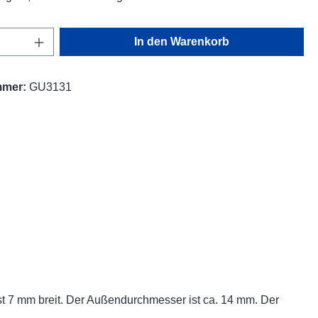
Anzahl: Gib den gewünschten Wert ein oder
In den Warenkorb
mmer:
GU3131
 ist 7 mm breit. Der Außendurchmesser ist ca. 14 mm. Der