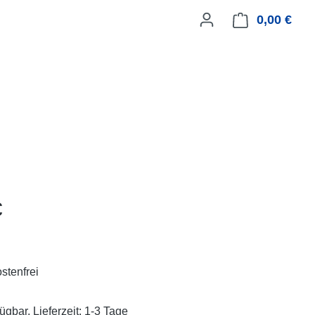
0,00 €
Ware
eis:
€
stenfrei
ügbar, Lieferzeit: 1-3 Tage