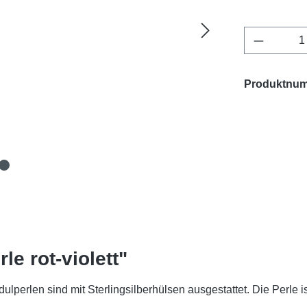
Produkt 
Produktnu
e rot-violett"
ulperlen sind mit Sterlingsilberhülsen ausgestattet. Die Perle