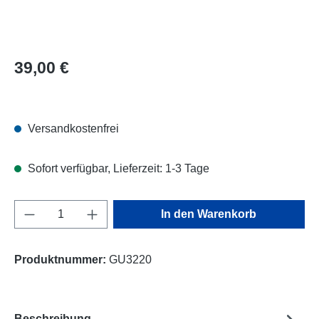
Regulärer Preis:
39,00 €
Versandkostenfrei
Sofort verfügbar, Lieferzeit: 1-3 Tage
Produkt Anzahl: Gib den gewünschten Wert e
In den Warenkorb
Produktnummer:
GU3220
Beschreibung