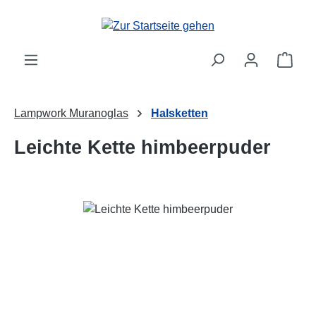
Zum Hauptinhalt springen
Ware
Lampwork Muranoglas
Halsketten
Leichte Kette himbeerpuder
Bildergalerie überspringen