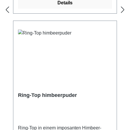
Details
meisten Menschen nicht allergisch reagieren.
So kann Schmuck aus Edelstahl auch von
Allergikern in der Regel problemlos getragen
werden.Unsere Ohrstecker verkaufen wir
immer paarweise.Hinweis zu den Bildern: Die
Abbildung mit der farblich abgestimmten
Kollektion soll Anregung zur Kombination
bzw. Ergänzung des oben genannten
Schmuckstückes sein
Ring-Top himbeerpuder
Ring-Top in einem imposanten Himbeer-