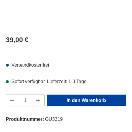
Regulärer Preis:
39,00 €
Versandkostenfrei
Sofort verfügbar, Lieferzeit: 1-3 Tage
Produkt Anzahl: Gib den gewünschten Wert e
In den Warenkorb
Produktnummer:
GU3319