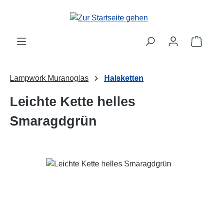
Zum Hauptinhalt springen
Ware
Lampwork Muranoglas
Halsketten
Leichte Kette helles
Smaragdgrün
Bildergalerie überspringen