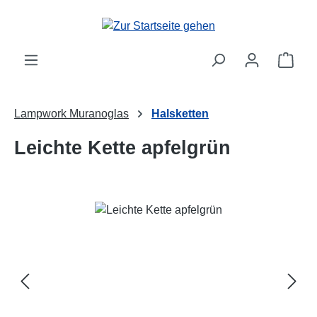
Zum Hauptinhalt springen
Ware
Lampwork Muranoglas
Halsketten
Leichte Kette apfelgrün
Bildergalerie überspringen