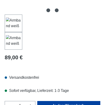
Regulärer Preis:
89,00 €
Versandkostenfrei
Sofort verfügbar, Lieferzeit: 1-3 Tage
Produkt Anzahl: Gib den gewünschten Wert e