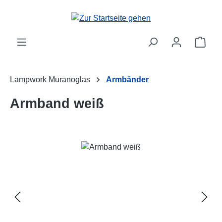
Zum Hauptinhalt springen
Ware
Lampwork Muranoglas
Armbänder
Armband weiß
Bildergalerie überspringen