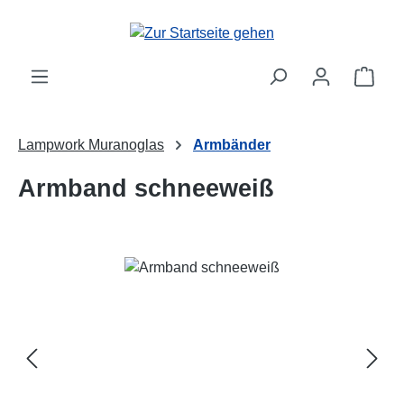
Zum Hauptinhalt springen
Ware
Lampwork Muranoglas
Armbänder
Armband schneeweiß
Bildergalerie überspringen