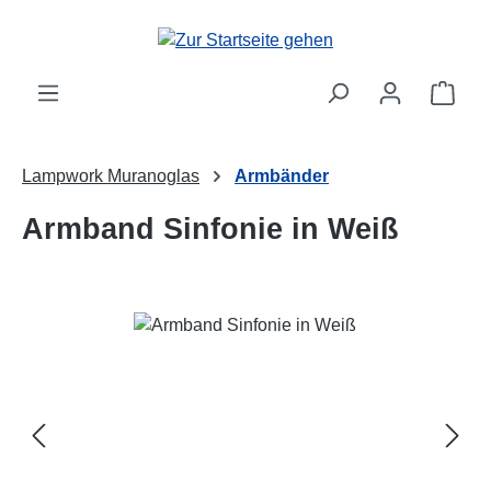
Zum Hauptinhalt springen
Ware
Lampwork Muranoglas
Armbänder
Armband Sinfonie in Weiß
Bildergalerie überspringen