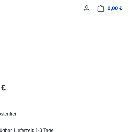
0,00 €
Ware
eis:
 €
stenfrei
ügbar, Lieferzeit: 1-3 Tage