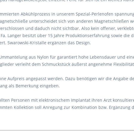
rammierten Abkühlprozess in unserem Spezial-Perlenofen spannung
Magnetschließe unterscheidet sich von anderen Magnetschließen we
rschlossen und daduch nicht sichtbar. Also kein offener, verklebt
. Fa. Langer besitzt über 15 Jahre Produktionserfahrung sowie die
ert. Swarowski-Kristalle ergänzen das Design.
x-Ummantelung aus Nylon für garantiert hohe Lebensdauer und eine
glieder verleiht dem Schmuckstück äußerst angenehme Flexibilität
ohne Aufpreis angepasst werden. Dazu benötigen wir die Angabe d
rgang als Bemerkung eingeben.
lten Personen mit elektronischem Implantat ihren Arzt konsultier
timmten Kollektion soll Anregung zur Kombination bzw. Ergänzung