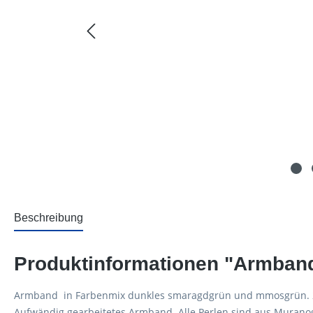
Beschreibung
Produktinformationen "Armband
Armband in Farbenmix dunkles smaragdgrün und mmosgrün. 20
Aufwändig gearbeitetes Armband. Alle Perlen sind aus Muranogla