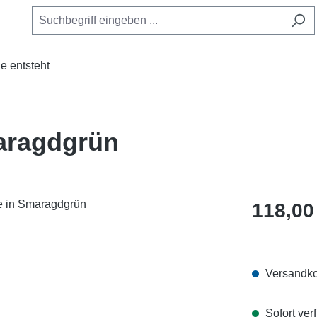
e entsteht
aragdgrün
Regulärer Pr
118,00
Versandko
Sofort verf