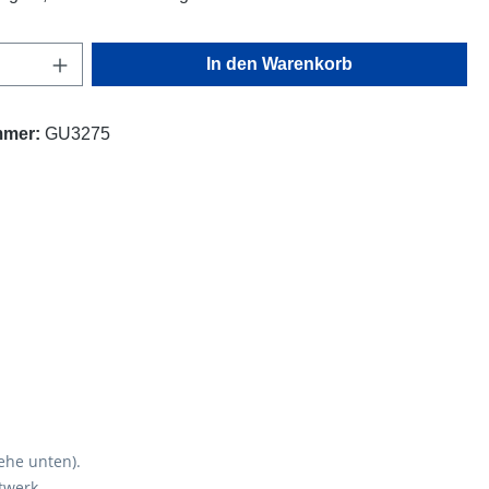
Anzahl: Gib den gewünschten Wert ein oder
In den Warenkorb
mmer:
GU3275
he unten).
twerk.