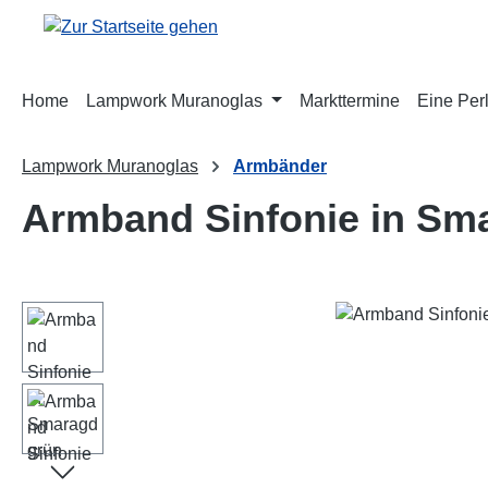
m Hauptinhalt springen
Zur Suche springen
Zur Hauptnavigation springen
Home
Lampwork Muranoglas
Markttermine
Eine Perl
Lampwork Muranoglas
Armbänder
Armband Sinfonie in Sm
Bildergalerie überspringen