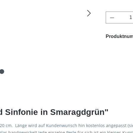
Produkt 
Produktnu
 Sinfonie in Smaragdgrün"
 cm. Länge wird auf Kundenwunsch hin kostenlos angepasst (sie
s handgewickelt.Jede einzelne Perle für sich ist ein kleines Kuns