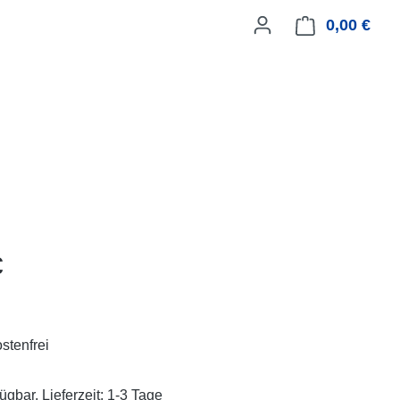
0,00 €
Ware
eis:
€
stenfrei
ügbar, Lieferzeit: 1-3 Tage