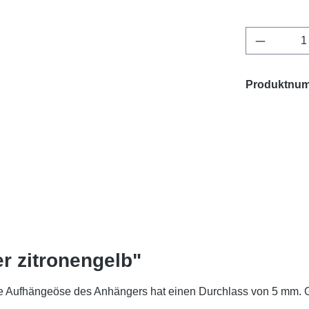
Produkt 
Produktnu
r zitronengelb"
 Aufhängeöse des Anhängers hat einen Durchlass von 5 mm. Ges