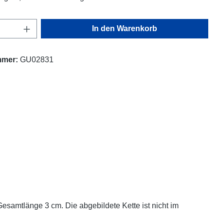
Anzahl: Gib den gewünschten Wert ein oder
In den Warenkorb
mmer:
GU02831
amtlänge 3 cm. Die abgebildete Kette ist nicht im