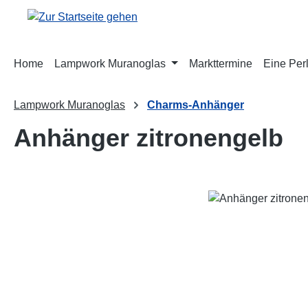
m Hauptinhalt springen
Zur Suche springen
Zur Hauptnavigation springen
Home
Lampwork Muranoglas
Markttermine
Eine Perl
Lampwork Muranoglas
Charms-Anhänger
Anhänger zitronengelb
Bildergalerie überspringen