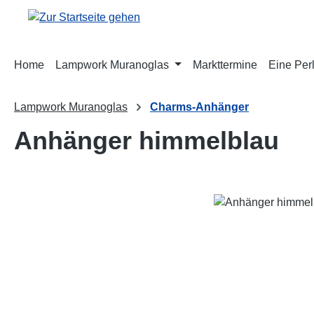
m Hauptinhalt springen
Zur Suche springen
Zur Hauptnavigation springen
Home
Lampwork Muranoglas
Markttermine
Eine Perl
Lampwork Muranoglas
Charms-Anhänger
Anhänger himmelblau
Bildergalerie überspringen