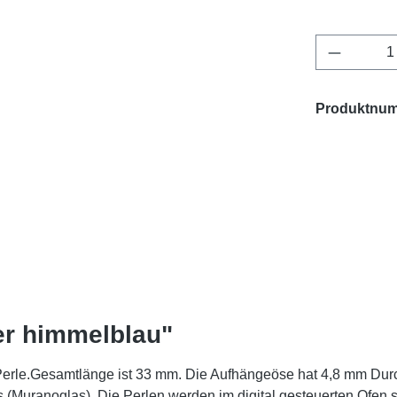
Produkt 
Produktnu
er himmelblau"
erle.Gesamtlänge ist 33 mm. Die Aufhängeöse hat 4,8 mm Dur
(Muranoglas). Die Perlen werden im digital gesteuerten Ofen s