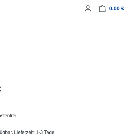
0,00 €
Ware
eis:
€
stenfrei
ügbar, Lieferzeit: 1-3 Tage