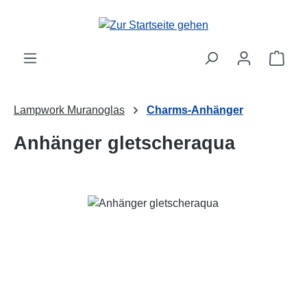
Zum Hauptinhalt springen
Ware
Lampwork Muranoglas
Charms-Anhänger
Anhänger gletscheraqua
Bildergalerie überspringen