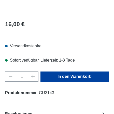
Regulärer Preis:
16,00 €
Versandkostenfrei
Sofort verfügbar, Lieferzeit: 1-3 Tage
Produkt Anzahl: Gib den gewünschten Wert e
In den Warenkorb
Produktnummer:
GU3143
Beschreibung