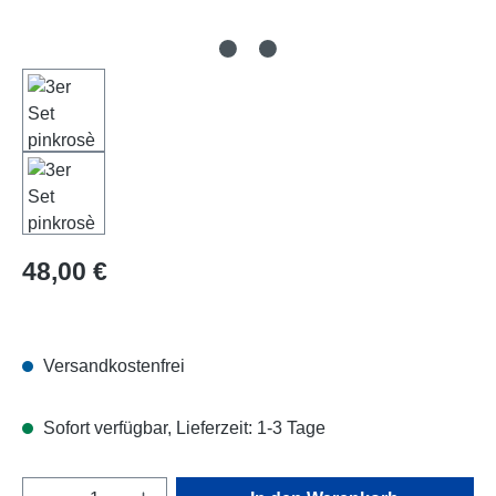
Regulärer Preis:
48,00 €
Versandkostenfrei
Sofort verfügbar, Lieferzeit: 1-3 Tage
Produkt Anzahl: Gib den gewünschten Wert e