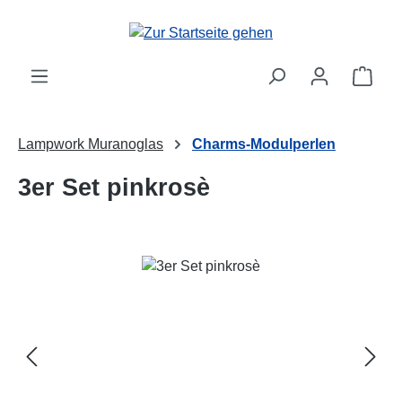
Zum Hauptinhalt springen
Ware
Lampwork Muranoglas
Charms-Modulperlen
3er Set pinkrosè
Bildergalerie überspringen